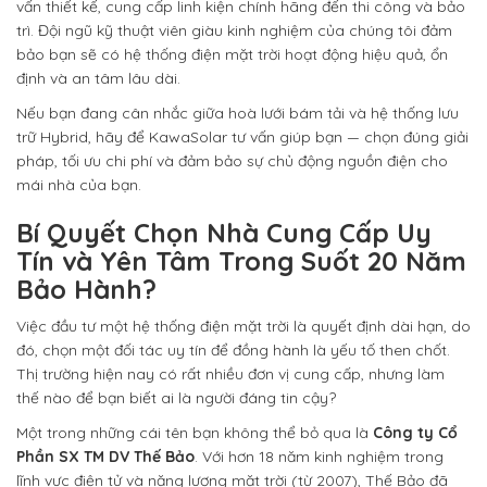
vấn thiết kế, cung cấp linh kiện chính hãng đến thi công và bảo
trì. Đội ngũ kỹ thuật viên giàu kinh nghiệm của chúng tôi đảm
bảo bạn sẽ có hệ thống điện mặt trời hoạt động hiệu quả, ổn
định và an tâm lâu dài.
Nếu bạn đang cân nhắc giữa hoà lưới bám tải và hệ thống lưu
trữ Hybrid, hãy để KawaSolar tư vấn giúp bạn — chọn đúng giải
pháp, tối ưu chi phí và đảm bảo sự chủ động nguồn điện cho
mái nhà của bạn.
Bí Quyết Chọn Nhà Cung Cấp Uy
Tín và Yên Tâm Trong Suốt 20 Năm
Bảo Hành?
Việc đầu tư một hệ thống điện mặt trời là quyết định dài hạn, do
đó, chọn một đối tác uy tín để đồng hành là yếu tố then chốt.
Thị trường hiện nay có rất nhiều đơn vị cung cấp, nhưng làm
thế nào để bạn biết ai là người đáng tin cậy?
Một trong những cái tên bạn không thể bỏ qua là
Công ty Cổ
Phần SX TM DV Thế Bảo
. Với hơn 18 năm kinh nghiệm trong
lĩnh vực điện tử và năng lượng mặt trời (từ 2007), Thế Bảo đã