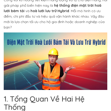
Cùng với xu hướng tiết kiệm năng lượng và tự chủ điện năng, hai
giải pháp phổ biến hiện nay là
hệ thống điện mặt trời hoà
lưới bám tải
và
hoà lưới lưu trữ Hybrid
. Mỗi mô hình có ưu
điểm, chi phí đầu tư và hiệu quả vận hành khác nhau. Vậy đâu
mới là lựa chọn tối ưu cho hộ gia đình hoặc doanh nghiệp của
bạn?
1. Tổng Quan Về Hai Hệ
Thống