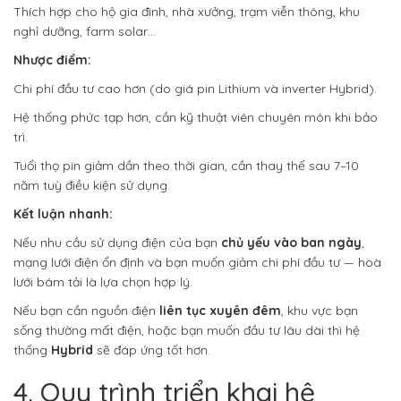
Thích hợp cho hộ gia đình, nhà xưởng, trạm viễn thông, khu
nghỉ dưỡng, farm solar…
Nhược điểm:
Chi phí đầu tư cao hơn (do giá pin Lithium và inverter Hybrid).
Hệ thống phức tạp hơn, cần kỹ thuật viên chuyên môn khi bảo
trì.
Tuổi thọ pin giảm dần theo thời gian, cần thay thế sau 7–10
năm tuỳ điều kiện sử dụng.
Kết luận nhanh:
Nếu nhu cầu sử dụng điện của bạn
chủ yếu vào ban ngày
,
mạng lưới điện ổn định và bạn muốn giảm chi phí đầu tư — hoà
lưới bám tải là lựa chọn hợp lý.
Nếu bạn cần nguồn điện
liên tục xuyên đêm
, khu vực bạn
sống thường mất điện, hoặc bạn muốn đầu tư lâu dài thì hệ
thống
Hybrid
sẽ đáp ứng tốt hơn.
4. Quy trình triển khai hệ