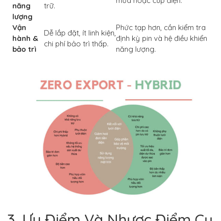
mưa hoặc cúp điện.
năng
trữ.
lượng
Vận
Phức tạp hơn, cần kiểm tra
Dễ lắp đặt, ít linh kiện,
hành &
định kỳ pin và hệ điều khiển
chi phí bảo trì thấp.
bảo trì
năng lượng.
3. Ưu Điểm Và Nhược Điểm Cụ