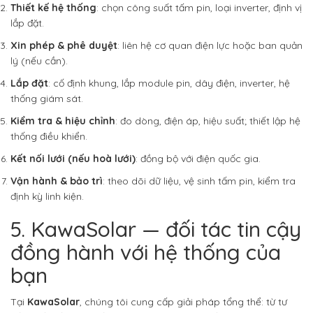
Thiết kế hệ thống
: chọn công suất tấm pin, loại inverter, định vị
lắp đặt.
Xin phép & phê duyệt
: liên hệ cơ quan điện lực hoặc ban quản
lý (nếu cần).
Lắp đặt
: cố định khung, lắp module pin, dây điện, inverter, hệ
thống giám sát.
Kiểm tra & hiệu chỉnh
: đo dòng, điện áp, hiệu suất; thiết lập hệ
thống điều khiển.
Kết nối lưới (nếu hoà lưới)
: đồng bộ với điện quốc gia.
Vận hành & bảo trì
: theo dõi dữ liệu, vệ sinh tấm pin, kiểm tra
định kỳ linh kiện.
5. KawaSolar — đối tác tin cậy
đồng hành với hệ thống của
bạn
Tại
KawaSolar
, chúng tôi cung cấp giải pháp tổng thể: từ tư