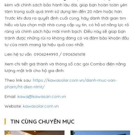
kèm với chính sách bảo hành lâu dài, giúp bạn hoàn toàn yên
tâm trong suốt quá trình sử dụng lên đến 20 năm hoặc hơn.
Trước khi đưa ra quyết định cuối cùng, hãy dành thời gian tìm
hiểu và lựa chọn một nhà cung cấp uy tín, có hồ sơ năng lực rõ
ràng và chính sách hậu mãi minh bạch. Điều này sẽ giúp bạn
tránh được những rủi ro không đáng có và đảm bảo khoản đầu
tư của mình mang lại hiệu quả cao nhất.
Liên hệ tư vấn: 0906244993 / 0906361618
Xem chi tiết giá thành và thông số các gói Combo điện năng
lượng mặt trời cho hộ gia đình:
Theo link sau:
https://kawasolar.com.vn/danh-muc-san-
pham/ht-dien-nlmt/
Email:
kawa@kawasan.com.vn
Website:
kawasolar.com.vn
TIN CÙNG CHUYÊN MỤC