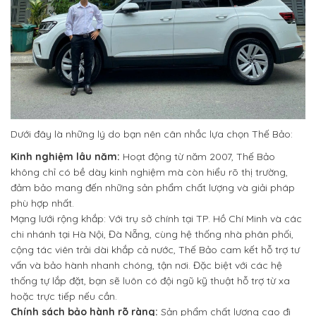
Dưới đây là những lý do bạn nên cân nhắc lựa chọn Thế Bảo:
Kinh nghiệm lâu năm:
Hoạt động từ năm 2007, Thế Bảo
không chỉ có bề dày kinh nghiệm mà còn hiểu rõ thị trường,
đảm bảo mang đến những sản phẩm chất lượng và giải pháp
phù hợp nhất.
Mạng lưới rộng khắp: Với trụ sở chính tại TP. Hồ Chí Minh và các
chi nhánh tại Hà Nội, Đà Nẵng, cùng hệ thống nhà phân phối,
cộng tác viên trải dài khắp cả nước, Thế Bảo cam kết hỗ trợ tư
vấn và bảo hành nhanh chóng, tận nơi. Đặc biệt với các hệ
thống tự lắp đặt, bạn sẽ luôn có đội ngũ kỹ thuật hỗ trợ từ xa
hoặc trực tiếp nếu cần.
Chính sách bảo hành rõ ràng:
Sản phẩm chất lượng cao đi