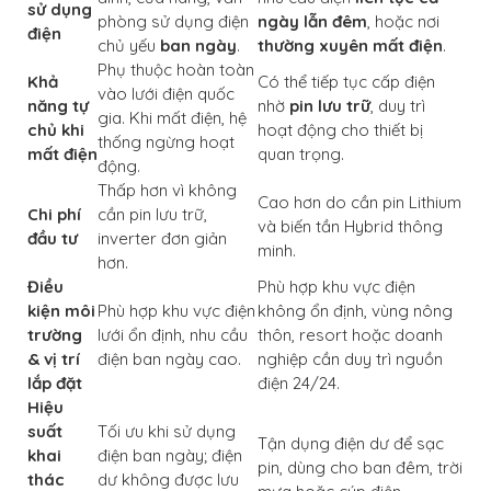
sử dụng
phòng sử dụng điện
ngày lẫn đêm
, hoặc nơi
điện
chủ yếu
ban ngày
.
thường xuyên mất điện
.
Phụ thuộc hoàn toàn
Khả
Có thể tiếp tục cấp điện
vào lưới điện quốc
năng tự
nhờ
pin lưu trữ
, duy trì
gia. Khi mất điện, hệ
chủ khi
hoạt động cho thiết bị
thống ngừng hoạt
mất điện
quan trọng.
động.
Thấp hơn vì không
Cao hơn do cần pin Lithium
Chi phí
cần pin lưu trữ,
và biến tần Hybrid thông
đầu tư
inverter đơn giản
minh.
hơn.
Điều
Phù hợp khu vực điện
kiện môi
Phù hợp khu vực điện
không ổn định, vùng nông
trường
lưới ổn định, nhu cầu
thôn, resort hoặc doanh
& vị trí
điện ban ngày cao.
nghiệp cần duy trì nguồn
lắp đặt
điện 24/24.
Hiệu
suất
Tối ưu khi sử dụng
Tận dụng điện dư để sạc
khai
điện ban ngày; điện
pin, dùng cho ban đêm, trời
thác
dư không được lưu