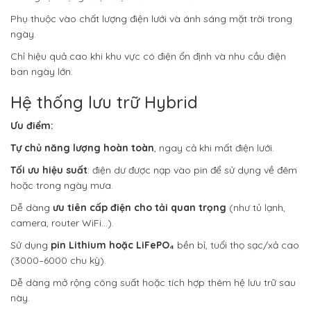
Phụ thuộc vào chất lượng điện lưới và ánh sáng mặt trời trong
ngày.
Chỉ hiệu quả cao khi khu vực có điện ổn định và nhu cầu điện
ban ngày lớn.
Hệ thống lưu trữ Hybrid
Ưu điểm:
Tự chủ năng lượng hoàn toàn
, ngay cả khi mất điện lưới.
Tối ưu hiệu suất
: điện dư được nạp vào pin để sử dụng về đêm
hoặc trong ngày mưa.
Dễ dàng
ưu tiên cấp điện cho tải quan trọng
(như tủ lạnh,
camera, router WiFi…).
Sử dụng
pin Lithium hoặc LiFePO₄
bền bỉ, tuổi thọ sạc/xả cao
(3000–6000 chu kỳ).
Dễ dàng mở rộng công suất hoặc tích hợp thêm hệ lưu trữ sau
này.