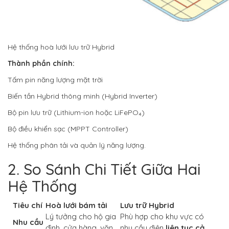
Hệ thống hoà lưới lưu trữ Hybrid
Thành phần chính:
Tấm pin năng lượng mặt trời
Biến tần Hybrid thông minh (Hybrid Inverter)
Bộ pin lưu trữ (Lithium-ion hoặc LiFePO₄)
Bộ điều khiển sạc (MPPT Controller)
Hệ thống phân tải và quản lý năng lượng.
2. So Sánh Chi Tiết Giữa Hai
Hệ Thống
Tiêu chí
Hoà lưới bám tải
Lưu trữ Hybrid
Lý tưởng cho hộ gia
Phù hợp cho khu vực có
Nhu cầu
đình, cửa hàng, văn
nhu cầu điện
liên tục cả