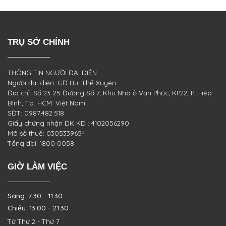
TRỤ SỞ CHÍNH
THÔNG TIN NGƯỜI ĐẠI DIỆN
Người đại diện: GĐ Bùi Thế Xuyên
Địa chỉ: Số 23-25 Đường Số 7, Khu Nhà ở Vạn Phúc, KP22, P. Hiệp
Bình, Tp. HCM. Việt Nam.
SĐT: 0987.482.518
Giấy chứng nhận ĐK KD : 4102056290
Mã số thuế: 0305339654
Tổng đài: 1800 0058
GIỜ LÀM VIỆC
Sáng: 7:30 - 11:30
Chiều: 13:00 - 21:30
Từ Thứ 2 - Thứ 7