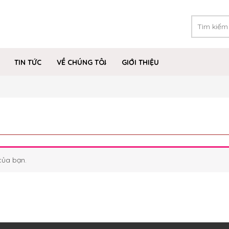
TIN TỨC
VỀ CHÚNG TÔI
GIỚI THIỆU
của bạn.