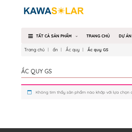
TẤT CẢ SẢN PHẨM
TRANG CHỦ
DỰ ÁN
Trang chủ
ẩn
Ắc quy
Ắc quy GS
ẮC QUY GS
Không tìm thấy sản phẩm nào khớp với lựa chọn 