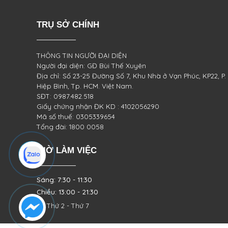
TRỤ SỞ CHÍNH
THÔNG TIN NGƯỜI ĐẠI DIỆN
Người đại diện: GĐ Bùi Thế Xuyên
Địa chỉ: Số 23-25 Đường Số 7, Khu Nhà ở Vạn Phúc, KP22, P.
Hiệp Bình, Tp. HCM. Việt Nam.
SĐT: 0987.482.518
Giấy chứng nhận ĐK KD : 4102056290
Mã số thuế: 0305339654
Tổng đài: 1800 0058
GIỜ LÀM VIỆC
Sáng: 7:30 - 11:30
Chiều: 13:00 - 21:30
Từ Thứ 2 - Thứ 7