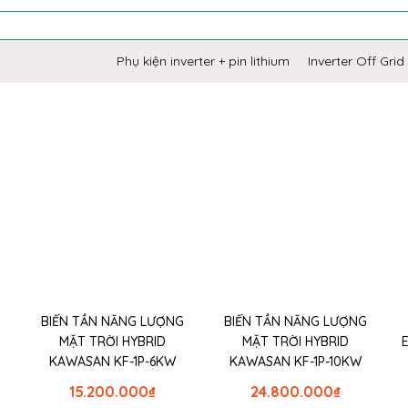
Phụ kiện inverter + pin lithium
Inverter Off Grid
G
BIẾN TẦN NĂNG LƯỢNG
BIẾN TẦN NĂNG LƯỢNG
MẶT TRỜI HYBRID
MẶT TRỜI HYBRID
KAWASAN KF-1P-6KW
KAWASAN KF-1P-10KW
15.200.000
₫
24.800.000
₫