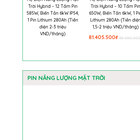
Trời Hybrid – 12 Tấm Pin
Trời Hybrid – 10 Tấm Pi
585W, Biến Tần 6kW IP54,
650W, Biến Tần 6kW, 1 Pi
1 Pin Lithium 280Ah (Tiền
Lithium 280Ah (Tiền điệ
điện 2-3 triệu
1,5-2 triệu VND/tháng)
VND/tháng)
81.405.500
₫
85.690.00
PIN NĂNG LƯỢNG MẶT TRỜI