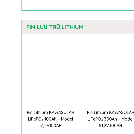
PIN LƯU TRỮ LITHIUM
Pin Lithium KAWASOLAR
Pin Lithium KAWASOLA
LiFePO₄ 100Ah – Model
LiFePO₄ 300Ah – Model
51,2V100AH
51,2V300AH