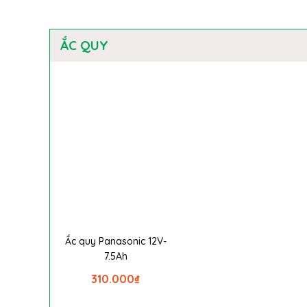
ẮC QUY
Ắc quy Panasonic 12V-
7.5Ah
310.000
₫