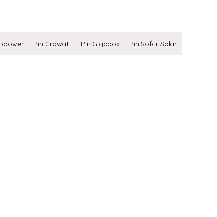
copower
Pin Growatt
Pin Gigabox
Pin Sofar Solar