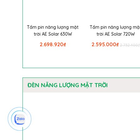
Tấm pin năng lượng mặt
Tấm pin năng lượng mặ
trời AE Solar 630W
trời AE Solar 720W
2.698.920
₫
2.595.000
₫
2.732.400
₫
ĐÈN NĂNG LƯỢNG MẶT TRỜI