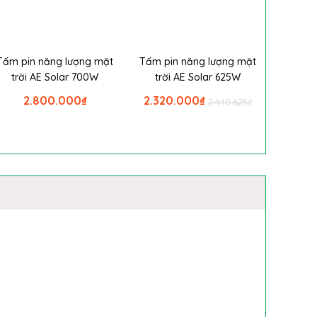
Tấm pin năng lượng mặt
Tấm pin năng lượng mặt
trời AE Solar 700W
trời AE Solar 625W
2.800.000
₫
2.320.000
₫
2.440.625
₫