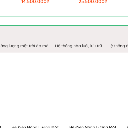
14.500.000
₫
25.500.000
₫
ăng lượng mặt trời áp mái
Hệ thống hòa lưới, lưu trữ
Hệ thống 
t
Hệ Điện Năng Lượng Mặt
Hệ Điện Năng Lượng Mặt