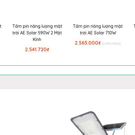
t
Tấm pin năng lượng mặt
Tấm pin năng lượng mặt
trời AE Solar 590W 2 Mặt
trời AE Solar 710W
Kính
2.565.000
₫
2.694.450
₫
2.541.720
₫