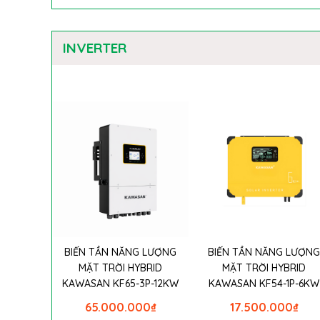
INVERTER
BIẾN TẦN NĂNG LƯỢNG
BIẾN TẦN NĂNG LƯỢN
MẶT TRỜI HYBRID
MẶT TRỜI HYBRID
KAWASAN KF65-3P-12KW
KAWASAN KF54-1P-6KW
65.000.000
₫
17.500.000
₫