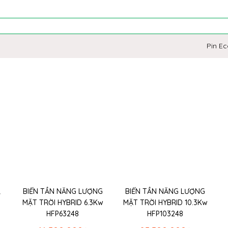
Pin E
R
BIẾN TẦN NĂNG LƯỢNG
BIẾN TẦN NĂNG LƯỢNG
MẶT TRỜI HYBRID 6.3Kw
MẶT TRỜI HYBRID 10.3Kw
HFP63248
HFP103248