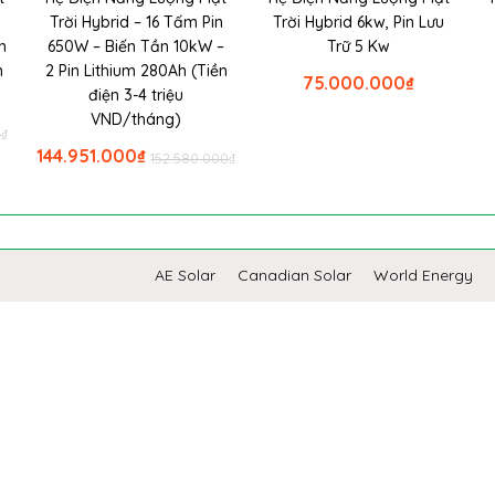
n
Trời Hybrid – 16 Tấm Pin
Trời Hybrid 6kw, Pin Lưu
n
650W – Biến Tần 10kW –
Trữ 5 Kw
n
2 Pin Lithium 280Ah (Tiền
75.000.000
₫
điện 3-4 triệu
VND/tháng)
0
₫
144.951.000
₫
152.580.000
₫
AE Solar
Canadian Solar
World Energy