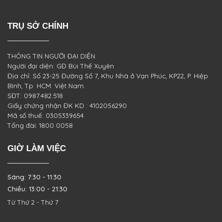
TRỤ SỞ CHÍNH
THÔNG TIN NGƯỜI ĐẠI DIỆN
Người đại diện: GĐ Bùi Thế Xuyên
Địa chỉ: Số 23-25 Đường Số 7, Khu Nhà ở Vạn Phúc, KP22, P. Hiệp
Bình, Tp. HCM. Việt Nam.
SĐT: 0987.482.518
Giấy chứng nhận ĐK KD : 4102056290
Mã số thuế: 0305339654
Tổng đài: 1800 0058
GIỜ LÀM VIỆC
Sáng: 7:30 - 11:30
Chiều: 13:00 - 21:30
Từ Thứ 2 - Thứ 7