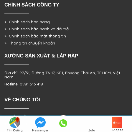
CHÍNH SÁCH CÔNG TY
> Chính sách bán hàng
> Chính sách bảo hành và đổi trả
> Chính sách bảo mật thông tin
> Thông tin chuyển khoản
XƯỞNG SẢN XUẤT & LẮP RÁP
Địa chỉ: 97/31, Đường TA 17, KP1, Phường Thới An, TP.HCM, Việt
Nam.
Hotline: 0981 516 418
VỀ CHÚNG TÔI
> GIỚI THIỆU
> TRANG CHỦ
Shopee
> LIÊN HỆ
Tìm Đường
Messenger
Zalo