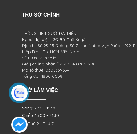
TRỤ SỞ CHÍNH
THÔNG TIN NGƯỜI ĐẠI DIỆN
Người đại diện: GĐ Bùi Thế Xuyên
Địa chỉ: Số 23-25 Đường Số 7, Khu Nhà ở Vạn Phúc, KP22, P.
Hiệp Bình, Tp. HCM. Việt Nam.
SĐT: 0987.482.518
Giấy chứng nhận ĐK KD : 4102056290
Mã số thuế: 0305339654
Tổng đài: 1800 0058
GIỜ LÀM VIỆC
Sáng: 7:30 - 11:30
Chiều: 13:00 - 21:30
Từ Thứ 2 - Thứ 7