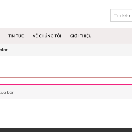
TIN TỨC
VỀ CHÚNG TÔI
GIỚI THIỆU
olar
của bạn.