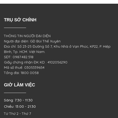
TRỤ SỞ CHÍNH
THÔNG TIN NGƯỜI ĐẠI DIỆN
Người đại diện: GĐ Bùi Thế Xuyên
Địa chỉ: Số 23-25 Đường Số 7, Khu Nhà ở Vạn Phúc, KP22, P. Hiệp
Bình, Tp. HCM. Việt Nam.
SĐT: 0987.482.518
Giấy chứng nhận ĐK KD : 4102056290
Mã số thuế: 0305339654
Tổng đài: 1800 0058
GIỜ LÀM VIỆC
Sáng: 7:30 - 11:30
Chiều: 13:00 - 21:30
Từ Thứ 2 - Thứ 7