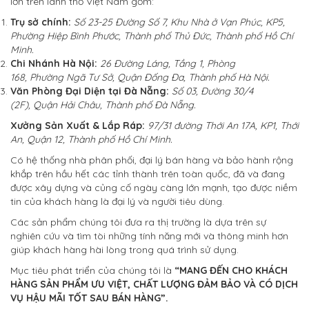
lớn trên lãnh thổ Việt Nam gồm:
Trụ sở chính:
Số 23-25 Đường Số 7, Khu Nhà ở Vạn Phúc, KP5,
Phường Hiệp Bình Phước, Thành phố Thủ Đức, Thành phố Hồ Chí
Minh.
Chi Nhánh Hà Nội:
26 Đường Láng, Tầng 1, Phòng
168, Phường Ngã Tư Sở, Quận Đống Đa, Thành phố Hà Nội.
Văn Phòng Đại Diện tại Đà Nẵng:
Số 03, Đường 30/4
(2F), Quận Hải Châu, Thành phố Đà Nẵng.
Xưởng Sản Xuất & Lắp Ráp:
97/31 đường Thới An 17A, KP1, Thới
An, Quận 12, Thành phố Hồ Chí Minh.
Có hệ thống nhà phân phối, đại lý bán hàng và bảo hành rộng
khắp trên hầu hết các tỉnh thành trên toàn quốc, đã và đang
được xây dựng và củng cố ngày càng lớn mạnh, tạo được niềm
tin của khách hàng là đại lý và người tiêu dùng.
Các sản phẩm chúng tôi đưa ra thị trường là dựa trên sự
nghiên cứu và tìm tòi những tính năng mới và thông minh hơn
giúp khách hàng hài lòng trong quá trình sử dụng.
Mục tiêu phát triển của chúng tôi là
“MANG ĐẾN CHO KHÁCH
HÀNG SẢN PHẨM ƯU VIỆT, CHẤT LƯỢNG ĐẢM BẢO VÀ CÓ DỊCH
VỤ HẬU MÃI TỐT SAU BÁN HÀNG”.