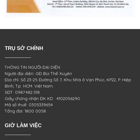
TRỤ SỞ CHÍNH
THÔNG TIN NGƯỜI ĐẠI DIỆN
Người đại diện: GĐ Bùi Thế Xuyên
Địa chỉ: Số 23-25 Đường Số 7, Khu Nhà ở Vạn Phúc, KP22, P. Hiệp
Bình, Tp. HCM. Việt Nam.
SĐT: 0987.482.518
Giấy chứng nhận ĐK KD : 4102056290
Mã số thuế: 0305339654
Tổng đài: 1800 0058
GIỜ LÀM VIỆC