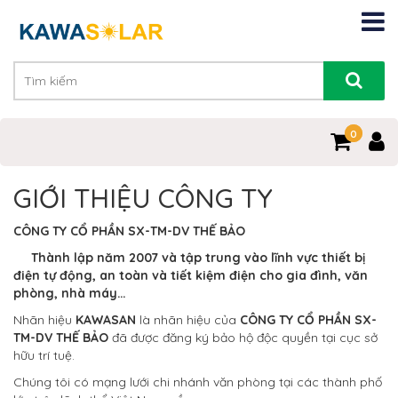
0
0
GIỚI THIỆU CÔNG TY
CÔNG TY CỔ PHẦN SX-TM-DV THẾ BẢO
Thành lập năm 2007 và tập trung vào lĩnh vực thiết bị
điện tự động, an toàn và tiết kiệm điện cho gia đình, văn
phòng, nhà máy…
Nhãn hiệu
KAWA
SAN
là nhãn hiệu của
CÔNG TY CỔ PHẦN SX-
TM-DV THẾ BẢO
đã được đăng ký bảo hộ độc quyền tại cục sở
hữu trí tuệ.
Chúng tôi có mạng lưới chi nhánh văn phòng tại các thành phố